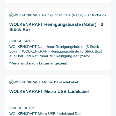
Wolkenkraft Alkoholfreies Reinigungstuch universell
Schnitt; Buchse) Hinweis: Zum Anschluss an den jeweiligen
einsetzbar. Lieferumfang: 6x WOLKENKRAFT
Verdampfer benötigen Sie zusätzlich den passenden
Reinigungstuch (alkoholfrei) in der Box
Adapter mit 14-mm-Schnitt.
Durchschnittliche Bewertung von 4.6 von 5 Sternen
WOLKENKRAFT Reinigungsbürste (Natur) - 3
Stück-Box
Prod.-Nr.: 132192
WOLKENKRAFT Naturhaar-Reinigungsbürste (3 Stück
Box) WOLKENKRAFT Reinigungsbürste (3 Stück Box)
aus Holz und Naturhaar zur Reinigung der (zuvor
gekühlten) Kräuterkammer des Verdampfers.
*Preis wird nach Login angezeigt
Lieferumfang: 3x WOLKENKRAFT Reinigungsbürste
Durchschnittliche Bewertung von 5 von 5 Sternen
WOLKENKRAFT Micro-USB-Ladekabel
Prod.-Nr.: 101496
WOLKENKRAFT Micro-USB-Ladekabel Das