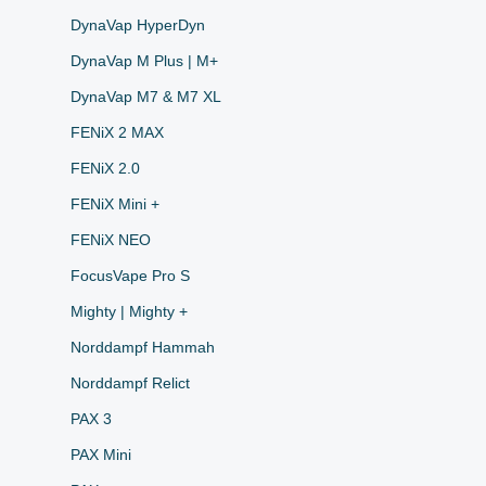
DynaVap HyperDyn
DynaVap M Plus | M+
DynaVap M7 & M7 XL
FENiX 2 MAX
FENiX 2.0
FENiX Mini +
FENiX NEO
FocusVape Pro S
Mighty | Mighty +
Norddampf Hammah
Norddampf Relict
PAX 3
PAX Mini