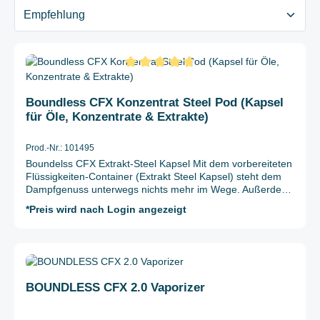
Durchschnittliche Bewertung von 4.8 von 5 Sternen
Boundless CFX Konzentrat Steel Pod (Kapsel
für Öle, Konzentrate & Extrakte)
Prod.-Nr.: 101495
Boundelss CFX Extrakt-Steel Kapsel Mit dem vorbereiteten
Flüssigkeiten-Container (Extrakt Steel Kapsel) steht dem
Dampfgenuss unterwegs nichts mehr im Wege. Außerdem
erweitern Sie ihren Boundless-Kräuter-Vaporizer zu einem
*Preis wird nach Login angezeigt
Vaporizer, der auch Öle und Extrakte verdampfen kann. Sie
sind maximal unabhänig und flexibel, da Sie die Kapseln
bereits zuhause befüllen können. Unterwegs einfach die
Kapsel in den Vaporizer stecken und schon sind Sie bereit
Durchschnittliche Bewertung von 4.4 von 5 Sternen
zum Vaporisieren. Der Extract Steel Kapsel schont
außerdem die Kräuterkammer und sie müssen die
BOUNDLESS CFX 2.0 Vaporizer
Kräuterkammer weniger oft reinigen. Hinweis: Die Kapseln
sind kompatibel zu den Boundless-Modellen CFX, CF und
CFV. Lieferumfang: 1x Boundless CFX Extrakt-Steel Kapsel