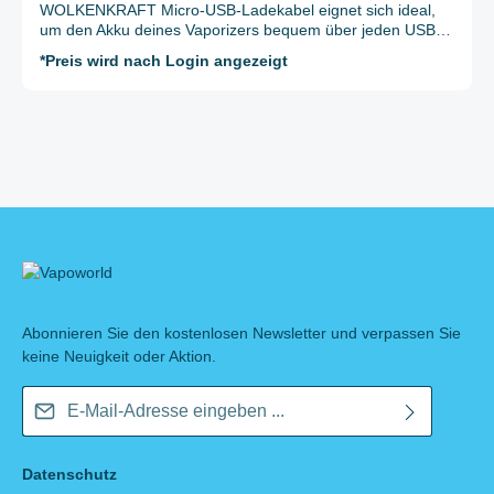
WOLKENKRAFT Micro-USB-Ladekabel eignet sich ideal,
um den Akku deines Vaporizers bequem über jeden USB-
Anschluss zu laden – egal ob am PC, an einem
*Preis wird nach Login angezeigt
Netzadapter oder an einer Powerbank. Es ist kompakt,
zuverlässig und damit perfekt für den täglichen Gebrauch
sowie für unterwegs. Details: Ladekabel mit Micro-USB-
Anschluss Länge: ca. 500 mm Kompakt und leicht zu
transportieren Kompatibel mit vielen Vaporizern und
Geräten Lieferumfang: 1x WOLKENKRAFT Micro-USB-
Ladekabel
Abonnieren Sie den kostenlosen Newsletter und verpassen Sie
keine Neuigkeit oder Aktion.
E-Mail-Adresse*
Datenschutz