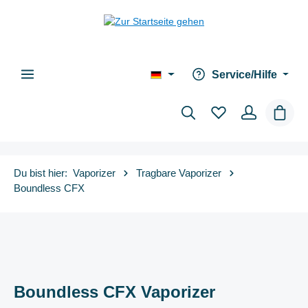
alt springen
Service/Hilfe
Waren
Du bist hier:
Vaporizer
Tragbare Vaporizer
Boundless CFX
Boundless CFX Vaporizer