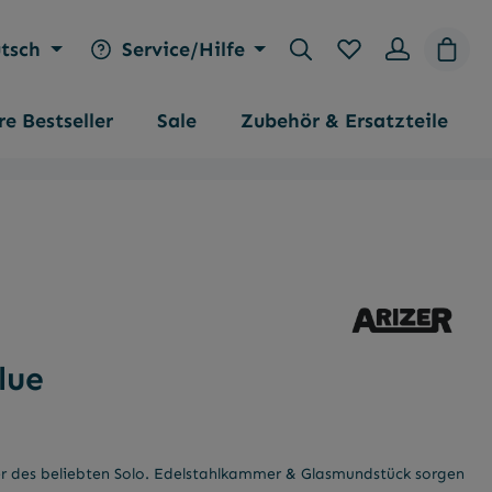
Du hast 0 Produk
Waren
tsch
Service/Hilfe
e Bestseller
Sale
Zubehör & Ersatzteile
nen
lue
ger des beliebten Solo. Edelstahlkammer & Glasmundstück sorgen