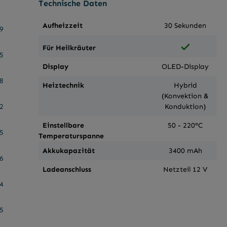
Technische Daten
Aufheizzeit
30 Sekunden
9
Für Heilkräuter
5
Display
OLED-Display
8
Heiztechnik
Hybrid
(Konvektion &
2
Konduktion)
Einstellbare
50 - 220°C
5
Temperaturspanne
Akkukapazität
3400 mAh
6
Ladeanschluss
Netzteil 12 V
4
5