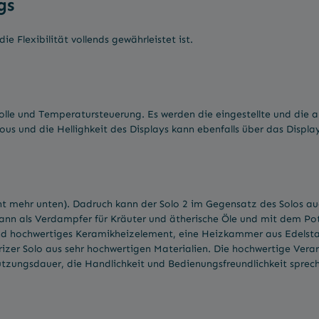
gs
 Flexibilität vollends gewährleistet ist.
lle und Temperatursteuerung. Es werden die eingestellte und die a
ous und die Hellighkeit des Displays kann ebenfalls über das Display
icht mehr unten). Dadruch kann der Solo 2 im Gegensatz des Solos 
nd kann als Verdampfer für Kräuter und ätherische Öle und mit dem 
s und hochwertiges Keramikheizelement, eine Heizkammer aus Edels
Arizer Solo aus sehr hochwertigen Materialien. Die hochwertige Ver
zungsdauer, die Handlichkeit und Bedienungsfreundlichkeit spreche