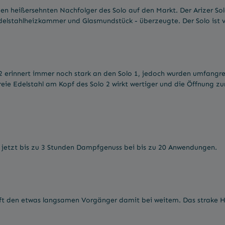
den heißersehnten Nachfolger des Solo auf den Markt. Der Arizer So
elstahlheizkammer und Glasmundstück - überzeugte. Der Solo ist vo
o 2 erinnert immer noch stark an den Solo 1, jedoch wurden umfangr
freie Edelstahl am Kopf des Solo 2 wirkt wertiger und die Öffnung z
tet jetzt bis zu 3 Stunden Dampfgenuss bei bis zu 20 Anwendungen.
rifft den etwas langsamen Vorgänger damit bei weitem. Das strake H