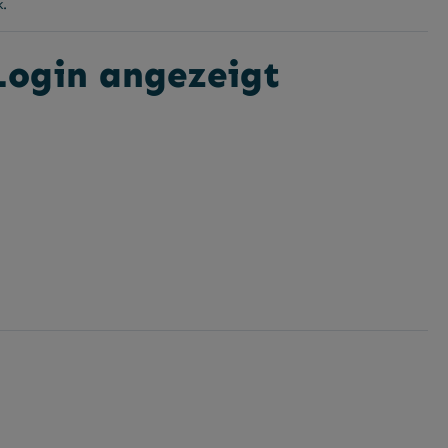
k.
 Login angezeigt
gbar.)