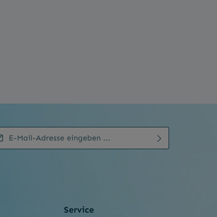
ail-Adresse*
enschutz
mit einem Stern (*) markierten Felder sind
Ich habe die
Datenschutzbestimmungen
zur
chtfelder.
Kenntnis genommen und die
AGB
gelesen und bin
weiterzugehen, geben Sie die oben abgebildeten
mit ihnen einverstanden.
*
chen ein
*
Service