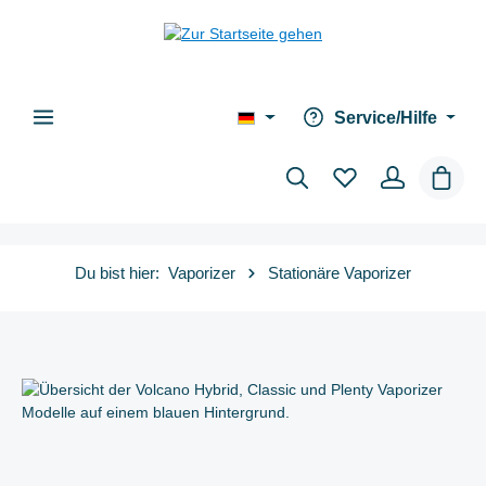
alt springen
Service/Hilfe
Waren
Du bist hier:
Vaporizer
Stationäre Vaporizer