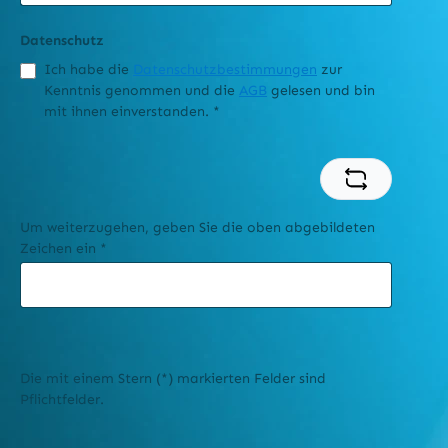
Datenschutz
Ich habe die
Datenschutzbestimmungen
zur
Kenntnis genommen und die
AGB
gelesen und bin
mit ihnen einverstanden.
*
Um weiterzugehen, geben Sie die oben abgebildeten
Zeichen ein
*
Die mit einem Stern (*) markierten Felder sind
Pflichtfelder.