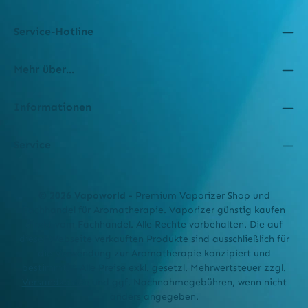
Service-Hotline
Mehr über...
Informationen
Service
© 2026 Vapoworld -
Premium Vaporizer Shop und
Fachhandel für Aromatherapie. Vaporizer günstig kaufen
direkt vom Fachhandel. Alle Rechte vorbehalten. Die auf
dieser Webseite verkauften Produkte sind ausschließlich für
die Verwendung zur Aromatherapie konzipiert und
bestimmt. * Alle Preise exkl. gesetzl. Mehrwertsteuer zzgl.
Versandkosten
und ggf. Nachnahmegebühren, wenn nicht
anders angegeben.