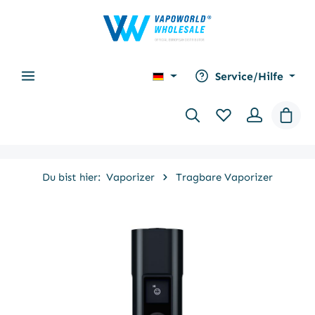
alt springen
Service/Hilfe
Waren
Du bist hier:
Vaporizer
Tragbare Vaporizer
Bildergalerie überspringen