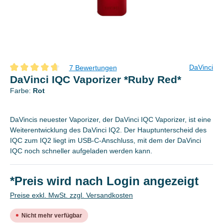
DaVinci
7 Bewertungen
Durchschnittliche Bewertung von 4.8 von 5 Sternen
DaVinci IQC Vaporizer *Ruby Red*
Farbe:
Rot
DaVincis neuester Vaporizer, der DaVinci IQC Vaporizer, ist eine
Weiterentwicklung des DaVinci IQ2. Der Hauptunterscheid des
IQC zum IQ2 liegt im USB-C-Anschluss, mit dem der DaVinci
IQC noch schneller aufgeladen werden kann.
*Preis wird nach Login angezeigt
Preise exkl. MwSt. zzgl. Versandkosten
Nicht mehr verfügbar