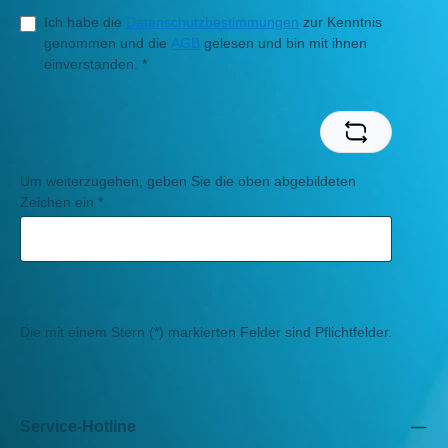
Ich habe die
Datenschutzbestimmungen
zur Kenntnis
genommen und die
AGB
gelesen und bin mit ihnen
einverstanden.
*
Um weiterzugehen, geben Sie die oben abgebildeten
Zeichen ein
*
Die mit einem Stern (*) markierten Felder sind Pflichtfelder.
Service-Hotline