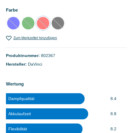
auswählen
Farbe
Blau
(Diese Option ist zurzeit nicht verfügbar.)
Grün
(Diese Option ist zurzeit nicht verfügbar.)
Rot
(Diese Option ist zurzeit nicht verfügbar.)
Schwarz
(Diese Option ist zurzeit nicht verfügbar.)
Zum Merkzettel hinzufügen
Produktnummer:
802367
Hersteller:
DaVinci
Wertung
Dampfqualität
8.4
Akkulaufzeit
8.8
Flexibilität
8.2