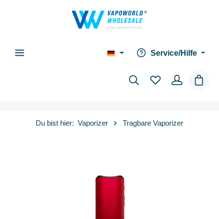
alt springen
Service/Hilfe
Waren
Du bist hier:
Vaporizer
Tragbare Vaporizer
Bildergalerie überspringen