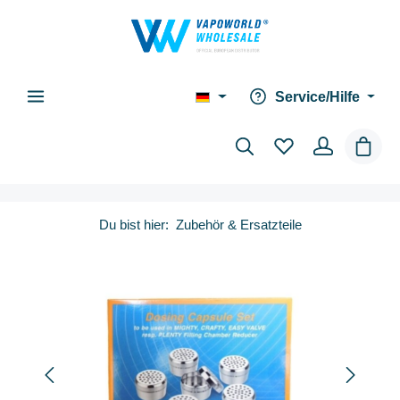
alt springen
Service/Hilfe
Waren
Du bist hier:
Zubehör & Ersatzteile
Bildergalerie überspringen