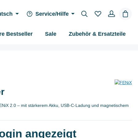
Waren
utsch
Service/Hilfe
e Bestseller
Sale
Zubehör & Ersatzteile
r
FENiX 2.0 – mit stärkerem Akku, USB-C-Ladung und magnetischem
Login angezeigt