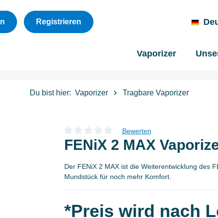
De
en
Registrieren
Vaporizer
Unser
Du bist hier:
Vaporizer
Tragbare Vaporizer
Bewerten
Durchschnittliche Bewertung von 0 von 5 Sternen
FENiX 2 MAX Vaporize
Der FENiX 2 MAX ist die Weiterentwicklung des 
Mundstück für noch mehr Komfort.
*Preis wird nach 