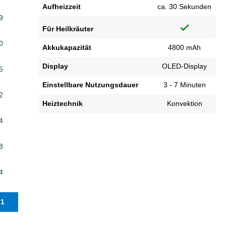
Aufheizzeit
ca. 30 Sekunden
9
Für Heilkräuter
0
Akkukapazität
4800 mAh
Display
OLED-Display
5
Einstellbare Nutzungsdauer
3 - 7 Minuten
2
Heiztechnik
Konvektion
4
8
4
.1