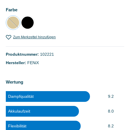
auswählen
Farbe
Holzoptik
(Diese Option ist zurzeit nicht verfügbar.)
Schwarz
Zum Merkzettel hinzufügen
Produktnummer:
102221
Hersteller:
FENiX
Wertung
Dampfqualität
9.2
Akkulaufzeit
8.0
Flexibilität
8.2