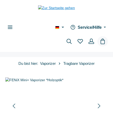
alt springen
Service/Hilfe
Waren
Du bist hier:
Vaporizer
Tragbare Vaporizer
Bildergalerie überspringen