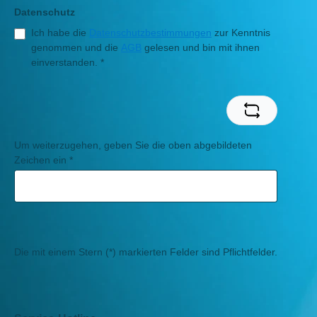
Datenschutz
Ich habe die
Datenschutzbestimmungen
zur Kenntnis
genommen und die
AGB
gelesen und bin mit ihnen
einverstanden.
*
Um weiterzugehen, geben Sie die oben abgebildeten
Zeichen ein
*
Die mit einem Stern (*) markierten Felder sind Pflichtfelder.