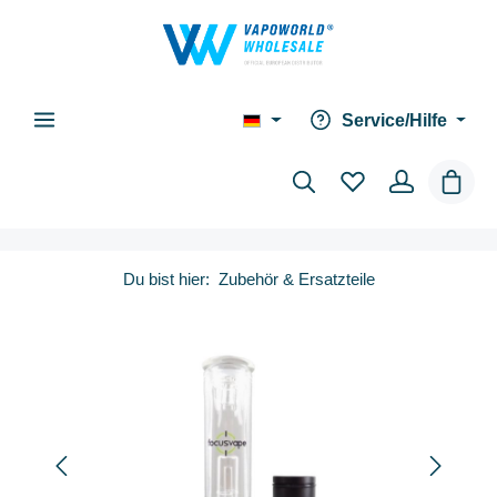
alt springen
Service/Hilfe
Waren
Du bist hier:
Zubehör & Ersatzteile
Bildergalerie überspringen