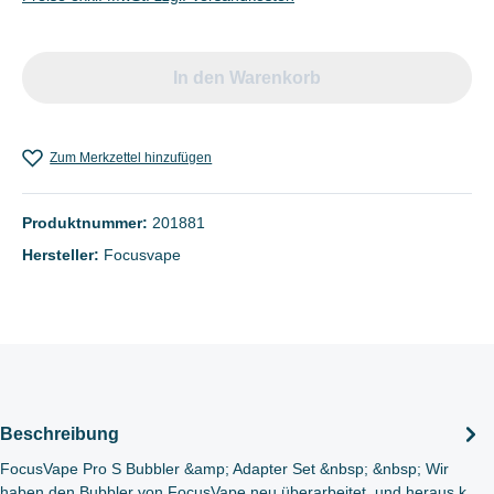
In den Warenkorb
Zum Merkzettel hinzufügen
Produktnummer:
201881
Hersteller:
Focusvape
Beschreibung
FocusVape Pro S Bubbler &amp; Adapter Set &nbsp; &nbsp; Wir
haben den Bubbler von FocusVape neu überarbeitet, und heraus k…