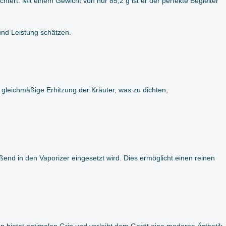
tert. Mit einem Gewicht von nur 85,2 g ist er der perfekte Begleiter
nd Leistung schätzen.
leichmäßige Erhitzung der Kräuter, was zu dichten,
end in den Vaporizer eingesetzt wird. Dies ermöglicht einen reinen
 bietet optimalen Grip und verleiht dem Gerät eine moderne Ästhetik.