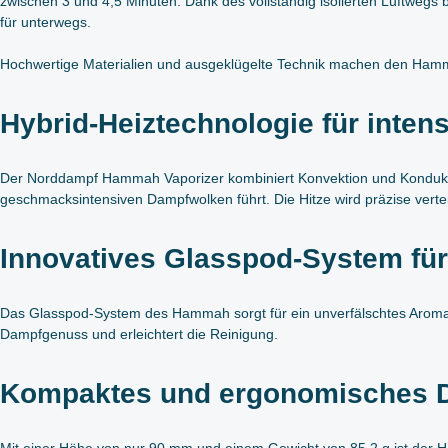
zwischen 3 und 4,5 Minuten. Dank des vollständig isolierten Luftwegs b
für unterwegs.
Hochwertige Materialien und ausgeklügelte Technik machen den Hamma
Hybrid-Heiztechnologie für inte
Der Norddampf Hammah Vaporizer kombiniert Konvektion und Konduktion
geschmacksintensiven Dampfwolken führt. Die Hitze wird präzise verteil
Innovatives Glasspod-System fü
Das Glasspod-System des Hammah sorgt für ein unverfälschtes Aroma. D
Dampfgenuss und erleichtert die Reinigung.
Kompaktes und ergonomisches 
Mit einer Höhe von nur 90 mm und einem Gewicht von 85,2 g ist der Ha