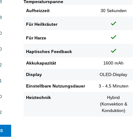
3
Temperaturspanne
Aufheizzeit
30 Sekunden
8
Für Heilkräuter
0
Für Harze
0
Haptisches Feedback
Akkukapazität
1600 mAh
2
Display
OLED-Display
1
Einstellbare Nutzungsdauer
3 - 4,5 Minuten
0
Heiztechnik
Hybrid
(Konvektion &
Konduktion)
2
.0