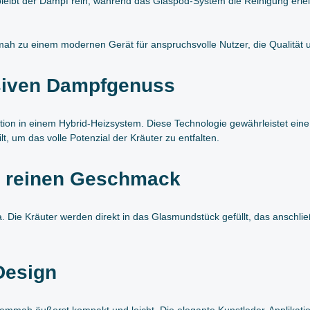
leibt der Dampf rein, während das Glaspod-System die Reinigung erleich
h zu einem modernen Gerät für anspruchsvolle Nutzer, die Qualität u
nsiven Dampfgenuss
 in einem Hybrid-Heizsystem. Diese Technologie gewährleistet eine g
t, um das volle Potenzial der Kräuter zu entfalten.
r reinen Geschmack
ie Kräuter werden direkt in das Glasmundstück gefüllt, das anschließ
Design
mmah äußerst kompakt und leicht. Die elegante Kunstleder-Applikation