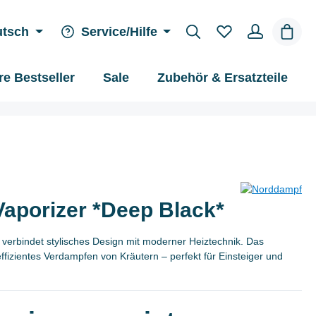
Waren
utsch
Service/Hilfe
e Bestseller
Sale
Zubehör & Ersatzteile
porizer *Deep Black*
erbindet stylisches Design mit moderner Heiztechnik. Das
ffizientes Verdampfen von Kräutern – perfekt für Einsteiger und