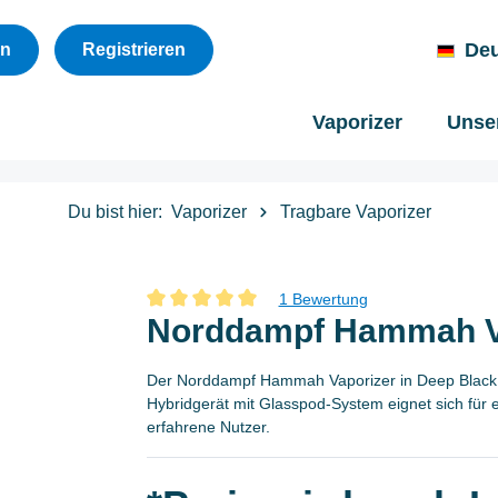
De
en
Registrieren
Vaporizer
Unser
Du bist hier:
Vaporizer
Tragbare Vaporizer
1 Bewertung
Durchschnittliche Bewertung von 5 von 5 Sternen
Norddampf Hammah Va
Der Norddampf Hammah Vaporizer in Deep Black v
Hybridgerät mit Glasspod-System eignet sich für e
erfahrene Nutzer.