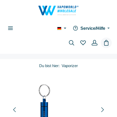
alt springen
Service/Hilfe
Waren
Du bist hier:
Vaporizer
Bildergalerie überspringen