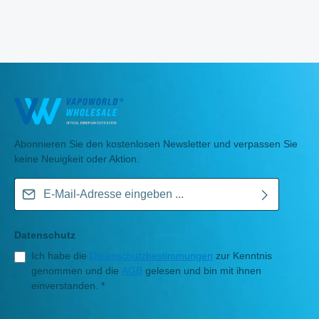
Abonnieren Sie den kostenlosen Newsletter und verpassen Sie
keine Neuigkeit oder Aktion.
E-Mail-Adresse*
Datenschutz
Ich habe die
Datenschutzbestimmungen
zur Kenntnis
genommen und die
AGB
gelesen und bin mit ihnen
einverstanden.
*