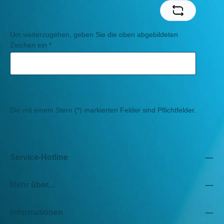
Um weiterzugehen, geben Sie die oben abgebildeten
Zeichen ein
*
Die mit einem Stern (*) markierten Felder sind Pflichtfelder.
Service-Hotline
Mehr über...
Informationen