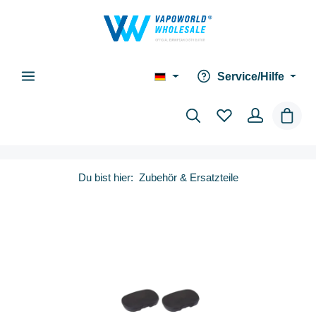
alt springen
Service/Hilfe
Waren
Du bist hier:
Zubehör & Ersatzteile
Bildergalerie überspringen