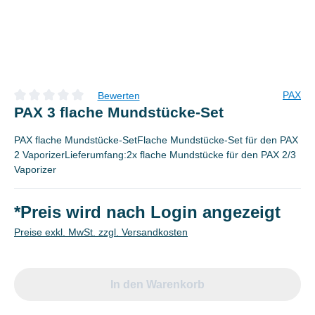
PAX
Bewerten
Durchschnittliche Bewertung von 0 von 5 Sternen
PAX 3 flache Mundstücke-Set
PAX flache Mundstücke-SetFlache Mundstücke-Set für den PAX
2 VaporizerLieferumfang:2x flache Mundstücke für den PAX 2/3
Vaporizer
*Preis wird nach Login angezeigt
Preise exkl. MwSt. zzgl. Versandkosten
In den Warenkorb