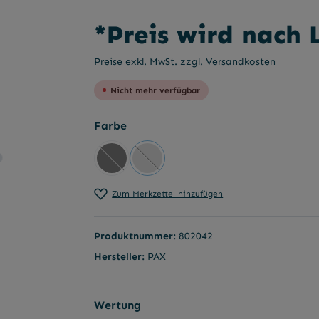
*Preis wird nach
Preise exkl. MwSt. zzgl. Versandkosten
Nicht mehr verfügbar
auswählen
Farbe
Schwarz
Silber
(Diese Option ist zurzeit nicht verfügbar.)
(Diese Option ist zurzeit nicht verfü
Zum Merkzettel hinzufügen
Produktnummer:
802042
Hersteller:
PAX
Wertung