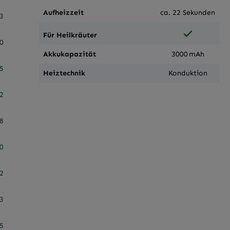
Aufheizzeit
ca. 22 Sekunden
3
Für Heilkräuter
0
Akkukapazität
3000 mAh
5
Heiztechnik
Konduktion
2
8
0
2
3
5