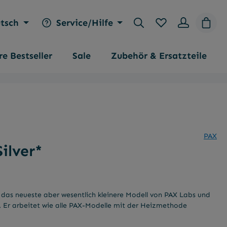
Du hast 0 Produk
Waren
tsch
Service/Hilfe
e Bestseller
Sale
Zubehör & Ersatzteile
PAX
ilver*
n
 das neueste aber wesentlich kleinere Modell von PAX Labs und
r. Er arbeitet wie alle PAX-Modelle mit der Heizmethode