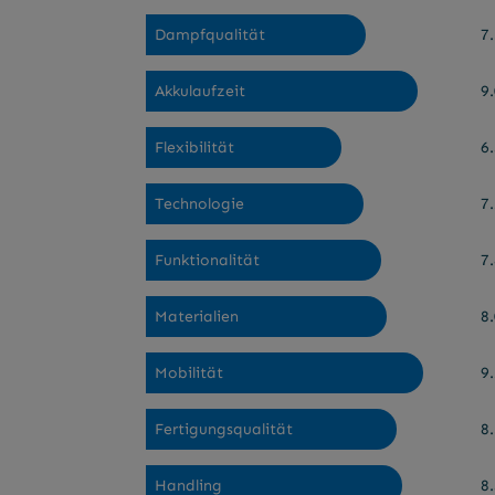
Dampfqualität
7.
Akkulaufzeit
9.
Flexibilität
6.
Technologie
7.
Funktionalität
7.
Materialien
8.
Mobilität
9.
Fertigungsqualität
8.
Handling
8.