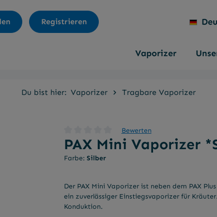
Deu
den
Registrieren
Vaporizer
Unser
Du bist hier:
Vaporizer
Tragbare Vaporizer
Bewerten
PAX Mini Vaporizer *S
Durchschnittliche Bewertung von 0 von 5 Sterne
Farbe:
Silber
Der PAX Mini Vaporizer ist neben dem PAX Plus
ein zuverlässiger Einstiegsvaporizer für Kräute
Konduktion.