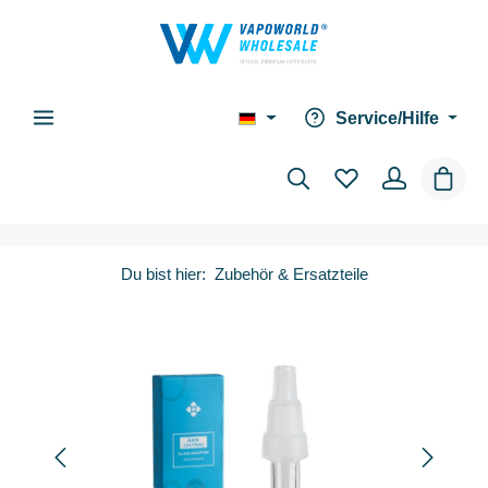
alt springen
Service/Hilfe
Waren
Du bist hier:
Zubehör & Ersatzteile
Bildergalerie überspringen