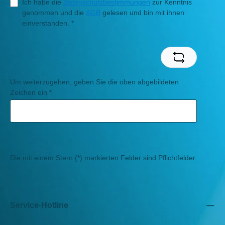
Ich habe die
Datenschutzbestimmungen
zur Kenntnis
genommen und die
AGB
gelesen und bin mit ihnen
einverstanden.
*
Um weiterzugehen, geben Sie die oben abgebildeten
Zeichen ein
*
Die mit einem Stern (*) markierten Felder sind Pflichtfelder.
Service-Hotline