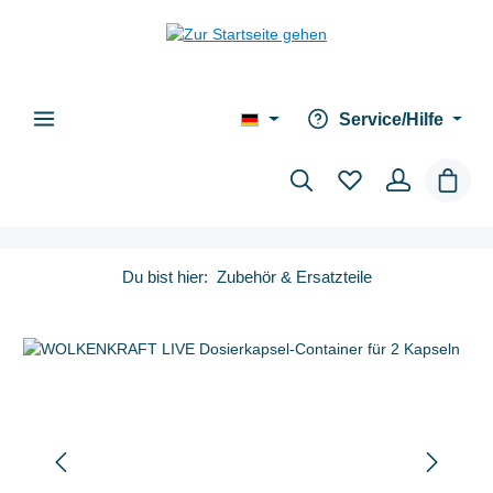
alt springen
Service/Hilfe
Waren
Du bist hier:
Zubehör & Ersatzteile
Bildergalerie überspringen