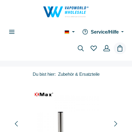
alt springen
Service/Hilfe
Waren
Du bist hier:
Zubehör & Ersatzteile
Bildergalerie überspringen