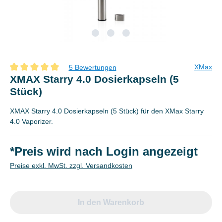
XMax
5 Bewertungen
Durchschnittliche Bewertung von 5 von 5 Sternen
XMAX Starry 4.0 Dosierkapseln (5
Stück)
XMAX Starry 4.0 Dosierkapseln (5 Stück) für den XMax Starry
4.0 Vaporizer.
*Preis wird nach Login angezeigt
Preise exkl. MwSt. zzgl. Versandkosten
In den Warenkorb