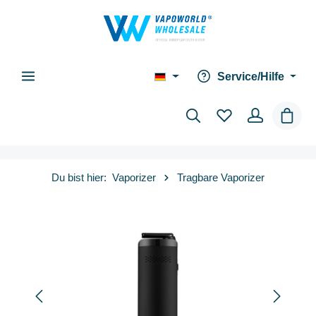
alt springen
Service/Hilfe
Waren
Du bist hier:
Vaporizer
Tragbare Vaporizer
Bildergalerie überspringen