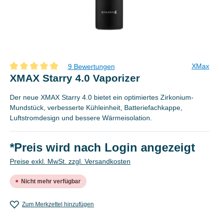
XMax
9 Bewertungen
Durchschnittliche Bewertung von 5 von 5 Sternen
XMAX Starry 4.0 Vaporizer
Der neue XMAX Starry 4.0 bietet ein optimiertes Zirkonium-
Mundstück, verbesserte Kühleinheit, Batteriefachkappe,
Luftstromdesign und bessere Wärmeisolation.
*Preis wird nach Login angezeigt
Preise exkl. MwSt. zzgl. Versandkosten
Nicht mehr verfügbar
Zum Merkzettel hinzufügen