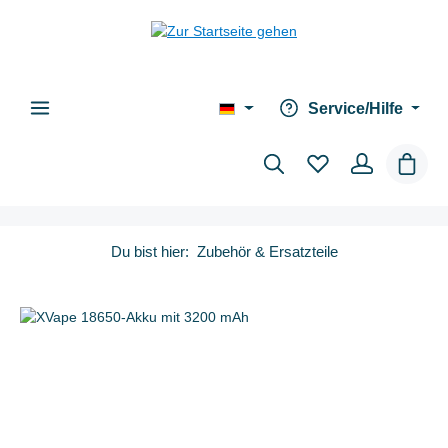
alt springen
Service/Hilfe
Waren
Du bist hier:
Zubehör & Ersatzteile
Bildergalerie überspringen