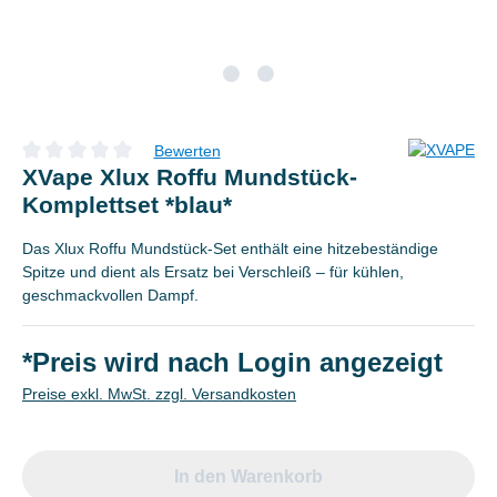
Bewerten
Durchschnittliche Bewertung von 0 von 5 Sternen
XVape Xlux Roffu Mundstück-
Komplettset *blau*
Das Xlux Roffu Mundstück-Set enthält eine hitzebeständige
Spitze und dient als Ersatz bei Verschleiß – für kühlen,
geschmackvollen Dampf.
*Preis wird nach Login angezeigt
Preise exkl. MwSt. zzgl. Versandkosten
In den Warenkorb