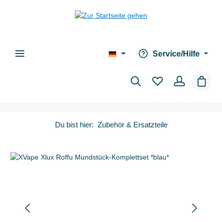
alt springen
Service/Hilfe
Waren
Du bist hier:
Zubehör & Ersatzteile
Bildergalerie überspringen