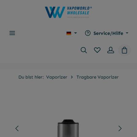
alt springen
Service/Hilfe
Du hast 0 Produkt
Waren
Du bist hier:
Vaporizer
Tragbare Vaporizer
Bildergalerie überspringen