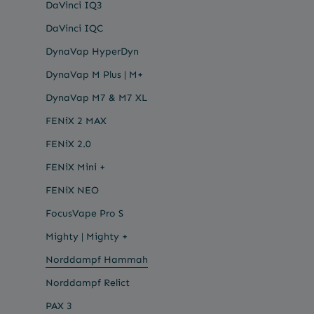
DaVinci IQ3
temperatur
geschmacks
DaVinci IQC
garantiert 
Dampfquali
DynaVap HyperDyn
Geschmack,
Konstrukti
DynaVap M Plus | M+
erleichtert
DynaVap M7 & M7 XL
seiner glat
und langleb
FENiX 2 MAX
kratzfest ist. Details: Ma
Borosilikatglas Maße: 5,8 
FENiX 2.0
1,1 cm Durchmesser L
Norddampf
FENiX Mini +
(Ersatzmun
FENiX NEO
FocusVape Pro S
Mighty | Mighty +
Norddampf Hammah
Norddampf Relict
PAX 3