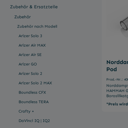
Zubehör & Ersatzteile
Zubehör
Zubehör nach Modell
Arizer Solo 3
Arizer Air MAX
Durchschnit
Arizer Air SE
Nordda
Arizer GO
Pod
Arizer Solo 2
Prod.-Nr.: 40
Arizer Solo 2 MAX
Norddampf 
HAMMAH Gl
Boundless CFX
Borosilikat
unverfälsc
Boundless TERA
*Preis wir
Fremdgesch
Crafty +
das modul
Vaporizers
DaVinci IQ | IQ2
einfache R
schnellen Au