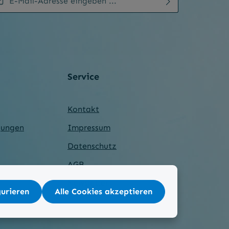
enschutz
mit einem Stern (*) markierten Felder sind
Ich habe die
Datenschutzbestimmungen
zur
chtfelder.
Kenntnis genommen und die
AGB
gelesen und bin
weiterzugehen, geben Sie die oben abgebildeten
mit ihnen einverstanden.
*
chen ein
*
Service
Kontakt
gungen
Impressum
Datenschutz
AGB
Newsletter
gurieren
Alle Cookies akzeptieren