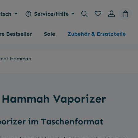
Du hast 0 Produk
Waren
tsch
Service/Hilfe
e Bestseller
Sale
Zubehör & Ersatzteile
mpf Hammah
 Hammah Vaporizer
porizer im Taschenformat