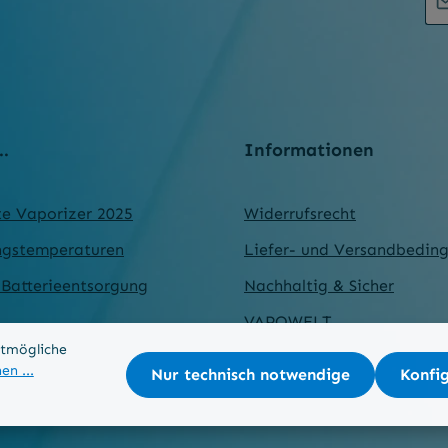
Dat
Die 
Pfli
Um 
Zei
..
Informationen
e Vaporizer 2025
Widerrufsrecht
gstemperaturen
Liefer- und Versandbedin
 Batterieentsorgung
Nachhaltig & Sicher
VAPOWELT
stmögliche
n ...
Nur technisch notwendige
Konfi