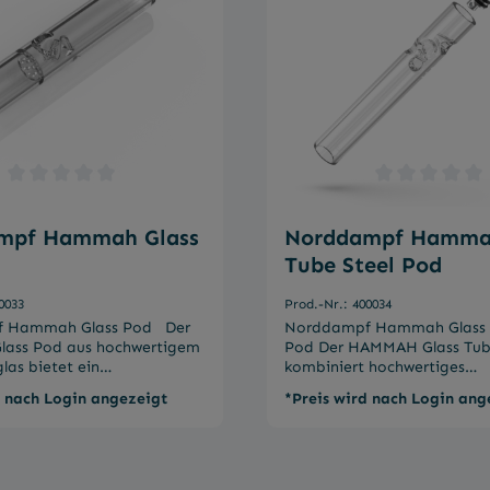
tliche Bewertung von 0 von 5 Sternen
Durchschnittliche Bewertung
mpf Hammah Glass
Norddampf Hammah
Tube Steel Pod
0033
Prod.-Nr.: 400034
Hammah Glass Pod Der
Norddampf Hammah Glass T
ass Pod aus hochwertigem
Pod Der HAMMAH Glass Tube Steel Pod
glas bietet ein
kombiniert hochwertiges
htes Dampferlebnis ohne
Borosilikatglas und rostfreie
d nach Login angezeigt
*Preis wird nach Login ang
mack. Er passt perfekt in
um ein unverfälschtes
are System des HAMMAH
Geschmackserlebnis zu biet
 und ermöglicht eine
geschmacksneutrale Glas sor
einigung sowie einen
reinen Genuss, während die 
stausch bei Verschleiß. Das
Edelstahlfassung den Pod o