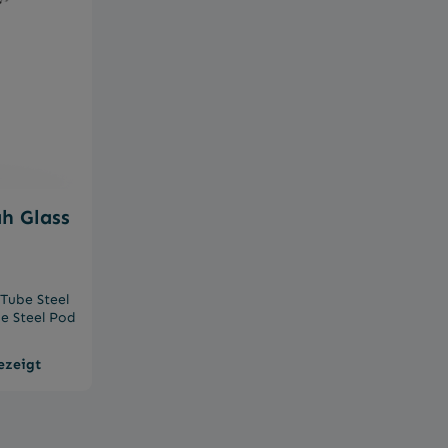
 von 0 von 5 Sternen
 Glass
ube Steel
n Edelstahl,
ezeigt
en. Das
gt für
stabile
ptimal