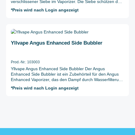
verschlissener Siebe im Vaporizer. Die Siebe schützen den
Zellchemie: INR (Nickel-Mangan-Cobalt-Oxid)
Dampfweg vor Verunreinigungen und sollten regelmäßig
*Preis wird nach Login angezeigt
Lieferumfang: 1 x Molicel INR18650-P28A, 2800mAh 35A
ausgetauscht werden. Durch den Austausch der Siebe wird
dem Yllvape Angus Enhanced Vaporizer wieder ein
neuwertiges Gefühl verliehen. Lieferumfang: 3 x Yllvape
Angus Enhanced Sieb
Durchschnittliche Bewertung von 0 von 5 Sternen
Yllvape Angus Enhanced Side Bubbler
Prod.-Nr.: 103003
Yllvape Angus Enhanced Side Bubbler Der Angus
Enhanced Side Bubbler ist ein Zubehörteil für den Angus
Enhanced Vaporizer, das den Dampf durch Wasserfilterung
sanfter und angenehmer macht. Ausgestattet mit einem
*Preis wird nach Login angezeigt
Perkolator sorgt der Bubbler für einen gleichmäßigen
Luftstrom und eine effektive Kühlung des Dampfes, was
besonders bei höheren Temperaturen vorteilhaft ist.
Lieferumfang: 1 x Yllvape Angus Enhanced Side Bubbler