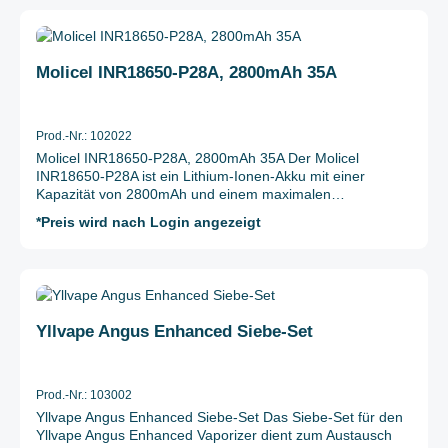
Durchschnittliche Bewertung von 5 von 5 Sternen
Molicel INR18650-P28A, 2800mAh 35A
Prod.-Nr.: 102022
Molicel INR18650-P28A, 2800mAh 35A Der Molicel
INR18650-P28A ist ein Lithium-Ionen-Akku mit einer
Kapazität von 2800mAh und einem maximalen
Entladestrom von 35A. Er eignet sich für Anwendungen mit
*Preis wird nach Login angezeigt
hohen Stromanforderungen. Der Akku bietet eine stabile
Energieabgabe und eine lange Lebensdauer. Die Zelle
verfügt über eine Nominalspannung von 3,7V und kann bis
zu einer maximalen Spannung von 4,2V geladen werden.
Durchschnittliche Bewertung von 0 von 5 Sternen
Mit einer Größe von 18650 (18mm Durchmesser, 65mm
Länge) und ungeschützter Bauweise ist der Akku für
Yllvape Angus Enhanced Siebe-Set
wiederholtes Laden ausgelegt. Die Zellchemie basiert auf
einer Nickel-Mangan-Cobalt-Oxid-Technologie (INR), die
für hohe Sicherheit und Leistungsfähigkeit steht. Details
Typ: Lithium-Ionen (Li-Ion) Kapazität: 2800mAh Maximaler
Prod.-Nr.: 103002
Entladestrom: 35A Nominalspannung: 3,7V Maximale
Yllvape Angus Enhanced Siebe-Set Das Siebe-Set für den
Spannung: 4,2V Größe: 18650 (18mm Durchmesser,
Yllvape Angus Enhanced Vaporizer dient zum Austausch
65mm Länge) Schutzschaltung: Ohne (unprotected)