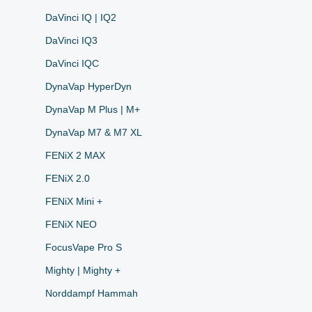
DaVinci IQ | IQ2
DaVinci IQ3
DaVinci IQC
DynaVap HyperDyn
DynaVap M Plus | M+
DynaVap M7 & M7 XL
FENiX 2 MAX
FENiX 2.0
FENiX Mini +
FENiX NEO
FocusVape Pro S
Mighty | Mighty +
Norddampf Hammah